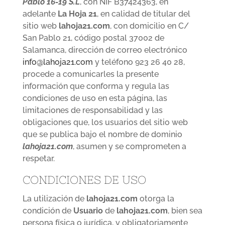
Pablo 16-19 S.L
, con NIF B37424363, en
adelante
La Hoja 21
, en calidad de titular del
sitio web
lahoja21.com
, con domicilio en C/
San Pablo 21, código postal 37002 de
Salamanca, dirección de correo electrónico
info@lahoja21.com
y teléfono 923 26 40 28,
procede a comunicarles la presente
información que conforma y regula las
condiciones de uso en esta página, las
limitaciones de responsabilidad y las
obligaciones que, los usuarios del sitio web
que se publica bajo el nombre de dominio
lahoja21.com
, asumen y se comprometen a
respetar.
CONDICIONES DE USO
La utilización de
lahoja21.com
otorga la
condición de
Usuario
de
lahoja21.com
, bien sea
persona física o jurídica, y obligatoriamente